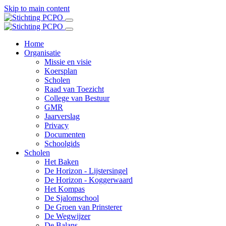
Skip to main content
Home
Organisatie
Missie en visie
Koersplan
Scholen
Raad van Toezicht
College van Bestuur
GMR
Jaarverslag
Privacy
Documenten
Schoolgids
Scholen
Het Baken
De Horizon - Lijstersingel
De Horizon - Koggerwaard
Het Kompas
De Sjalomschool
De Groen van Prinsterer
De Wegwijzer
De Balans