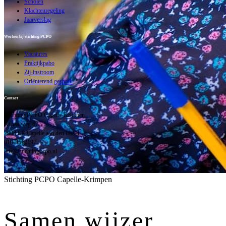
Scholen
Klachtenregeling
Jaarverslag
Werken bij stichting PCPO
Vacatures
Praktijkpabo
Zij-instroom
Oriënterend gesprek
Contact
Stichting PCPO Capelle-Krimpen
Kanaalweg 67
2903 LR Capelle aan den IJssel
010-4512197
info@stichtingpcpo.nl
Stichting PCPO Capelle-Krimpen
Samen wijzer