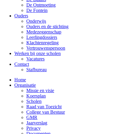
De Ontmoeting
De Fontein
Ouders
Onderwijs
Ouders en de stichting
Medezeggenschap
Leerlingdossiers
Klachtenregeling
Vertrouwenspersoon
Werken bij onze scholen
Vacatures
Contact
Stafbureau
Home
Organisatie
Missie en visie
Koersplan
Scholen
Raad van Toezicht
College van Bestuur
GMR
Jaarverslag
Privacy
Documenten