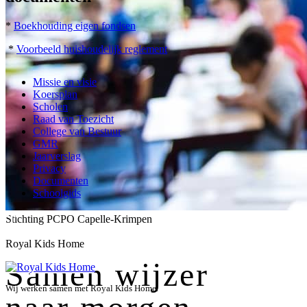
*
Boekhouding eigen fondsen
*
Voorbeeld huishoudelijk reglement
Missie en visie
Koersplan
Scholen
Raad van Toezicht
College van Bestuur
GMR
Jaarverslag
Privacy
Documenten
Schoolgids
Stichting PCPO Capelle-Krimpen
Royal Kids Home
Samen wijzer
Wij werken samen met Royal Kids Home.