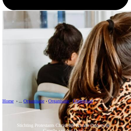
Home
›
...
Organisatie
›
Organisatie
›
Ouderraad
Stichting Protestants Christelijk Primair Onderwijs
Capelle aan den IJssel