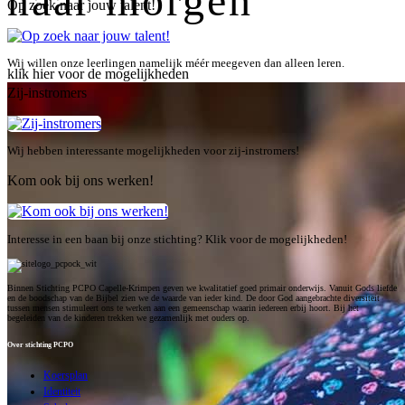
naar morgen
Op zoek naar jouw talent!
Wij willen onze leerlingen namelijk méér meegeven dan alleen leren.
klik hier voor de mogelijkheden
Zij-instromers
Wij hebben interessante mogelijkheden voor zij-instromers!
Kom ook bij ons werken!
Interesse in een baan bij onze stichting? Klik voor de mogelijkheden!
Binnen Stichting PCPO Capelle-Krimpen geven we kwalitatief goed primair onderwijs. Vanuit Gods liefde
en de boodschap van de Bijbel zien we de waarde van ieder kind. De door God aangebrachte diversiteit
tussen mensen stimuleert ons te werken aan een gemeenschap waarin iedereen erbij hoort. Bij het
begeleiden van de kinderen trekken we gezamenlijk met ouders op.
Over stichting PCPO
Koersplan
Identiteit