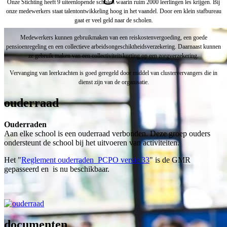
Onze Stichting heeft 9 uiteenlopende scholen waarin ruim 2000 leerlingen les krijgen. Bij
onze medewerkers staat talentontwikkeling hoog in het vaandel. Door een klein stafbureau
gaat er veel geld naar de scholen.
Medewerkers kunnen gebruikmaken van een reiskostenvergoeding, een goede
pensioenregeling en een collectieve arbeidsongeschiktheidsverzekering. Daarnaast kunnen
ze gebruik maken van een collectiviteitskorting op een zorgverzekering.
Vervanging van leerkrachten is goed geregeld door middel van clustervervangers die in
dienst zijn van de organisatie.
ouderraad
Ouderraden
Aan elke school is een ouderraad verbonden. Deze groep ouders
ondersteunt de school bij het uitvoeren van activiteiten.
Het "
Reglement ouderraden PCPO versie 33
" is de GMR
gepasseerd en is nu beschikbaar.
documenten