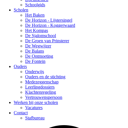
Schoolgids
Scholen
Het Baken
De Horizon - Lijstersingel
De Horizon - Koggerwaard
Het Kompas
De Sjalomschool
De Groen van Prinsterer
De Wegwijzer
De Balans
De Ontmoeting
De Fontein
Ouders
Onderwijs
Ouders en de stichting
Medezeggenschap
Leerlingdossiers
Klachtenregeling
Vertrouwenspersoon
Werken bij onze scholen
Vacatures
Contact
Stafbureau