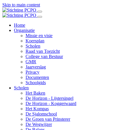
Skip to main content
Home
Organisatie
Missie en visie
Koersplan
Scholen
Raad van Toezicht
College van Bestuur
GMR
Jaarverslag
Privacy
Documenten
Schoolgids
Scholen
Het Baken
De Horizon - Lijstersingel
De Horizon - Koggerwaard
Het Kompas
De Sjalomschool
De Groen van Prinsterer
De Wegwijzer
De Balans