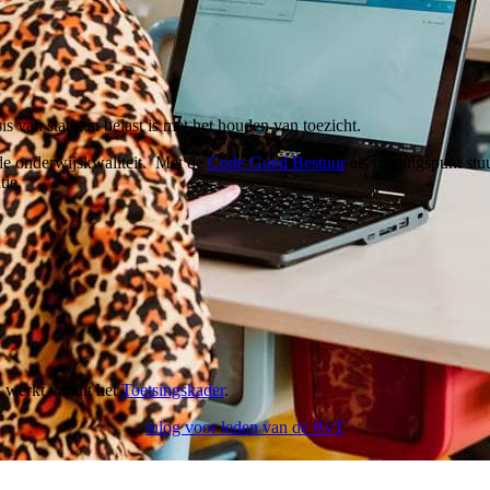
 van statuten belast is met het houden van toezicht.
de onderwijskwaliteit. Met de
Code Goed Bestuur
als uitgangspunt stu
tie.
n werkt vanuit het
Toetsingskader
.
inlog voor leden van de RvT