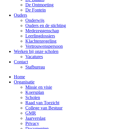
De Ontmoeting
De Fontein
Ouders
Onderwijs
Ouders en de stichting
Medezeggenschap
Leerlingdossiers
Klachtenregeling
Vertrouwenspersoon
Werken bij onze scholen
Vacatures
Contact
Stafbureau
Home
Organisatie
Missie en visie
Koersplan
Scholen
Raad van Toezicht
College van Bestuur
GMR
Jaarverslag
Privacy
Documenten