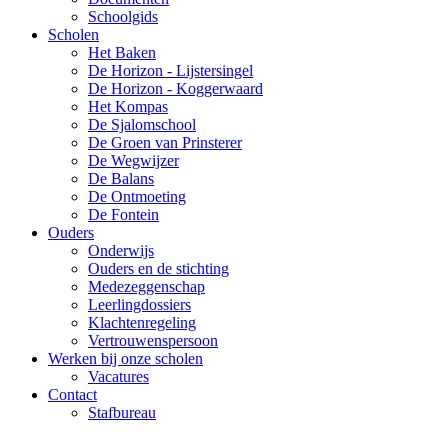
Schoolgids
Scholen
Het Baken
De Horizon - Lijstersingel
De Horizon - Koggerwaard
Het Kompas
De Sjalomschool
De Groen van Prinsterer
De Wegwijzer
De Balans
De Ontmoeting
De Fontein
Ouders
Onderwijs
Ouders en de stichting
Medezeggenschap
Leerlingdossiers
Klachtenregeling
Vertrouwenspersoon
Werken bij onze scholen
Vacatures
Contact
Stafbureau