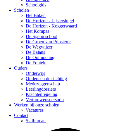
Schoolgids
Scholen
Het Baken
De Horizon - Lijstersingel
De Horizon - Koggerwaard
Het Kompas
De Sjalomschool
De Groen van Prinsterer
De Wegwijzer
De Balans
De Ontmoeting
De Fontein
Ouders
Onderwijs
Ouders en de stichting
Medezeggenschap
Leerlingdossiers
Klachtenregeling
Vertrouwenspersoon
Werken bij onze scholen
Vacatures
Contact
Stafbureau