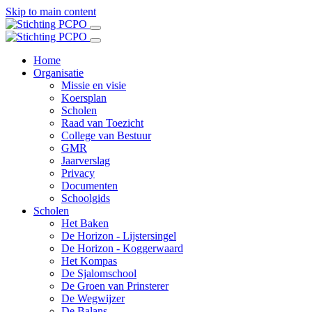
Skip to main content
Home
Organisatie
Missie en visie
Koersplan
Scholen
Raad van Toezicht
College van Bestuur
GMR
Jaarverslag
Privacy
Documenten
Schoolgids
Scholen
Het Baken
De Horizon - Lijstersingel
De Horizon - Koggerwaard
Het Kompas
De Sjalomschool
De Groen van Prinsterer
De Wegwijzer
De Balans