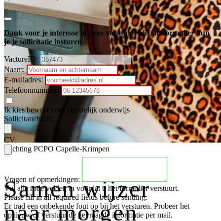
Dank voor je interesse in deze vacature. Via dit formulier kun
je je sollicitatie insturen.
VactureID:
Naam:
E-mailadres:
Telefoonnummer:
Ik kies bewust voor christelijk onderwijs
Sollicitatiebrief:
CV:
Stichting PCPO Capelle-Krimpen
Vragen of opmerkingen:
Samen wijzer
Vul alle rode velden in voordat u het formulier verstuurt.
Please fill in all required fields before sending.
naar morgen
Er trad een onbekende fout op bij het versturen. Probeer het
opnieuw of verstuur de gevraagde informatie per mail.