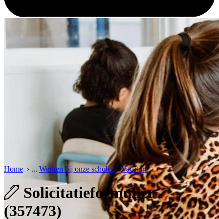
Home
›
...
Werken bij onze scholen
›
Vacature
Solicitatieformulier
(357473)