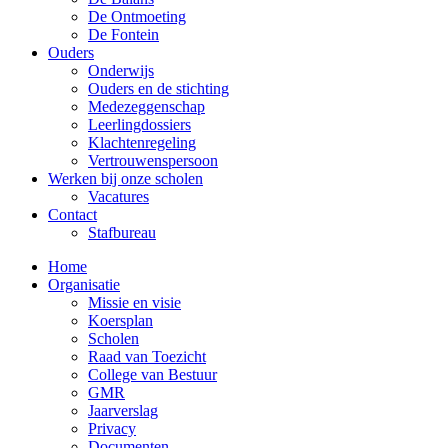
De Ontmoeting
De Fontein
Ouders
Onderwijs
Ouders en de stichting
Medezeggenschap
Leerlingdossiers
Klachtenregeling
Vertrouwenspersoon
Werken bij onze scholen
Vacatures
Contact
Stafbureau
Home
Organisatie
Missie en visie
Koersplan
Scholen
Raad van Toezicht
College van Bestuur
GMR
Jaarverslag
Privacy
Documenten