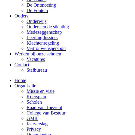
De Ontmoeting
De Fontein
Ouders
Onderwijs
Ouders en de stichting
Medezeggenschap
Leerlingdossiers
Klachtenregeling
Vertrouwenspersoon
Werken bij onze scholen
Vacatures
Contact
Stafbureau
Home
Organisatie
Missie en visie
Koersplan
Scholen
Raad van Toezicht
College van Bestuur
GMR
Jaarverslag
Privacy
Documenten