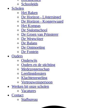
Schoolgids
Scholen
Het Baken
De Horizon - Lijstersingel
De Horizon - Koggerwaard
Het Kompas
De Sjalomschool
De Groen van Prinsterer
De Wegwijzer
De Balans
De Ontmoeting
De Fontein
Ouders
Onderwijs
Ouders en de stichting
Medezeggenschap
Leerlingdossiers
Klachtenregeling
Vertrouwenspersoon
Werken bij onze scholen
Vacatures
Contact
Stafbureau