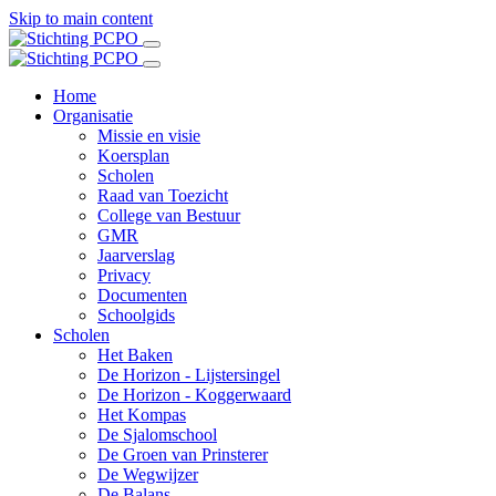
Skip to main content
Home
Organisatie
Missie en visie
Koersplan
Scholen
Raad van Toezicht
College van Bestuur
GMR
Jaarverslag
Privacy
Documenten
Schoolgids
Scholen
Het Baken
De Horizon - Lijstersingel
De Horizon - Koggerwaard
Het Kompas
De Sjalomschool
De Groen van Prinsterer
De Wegwijzer
De Balans