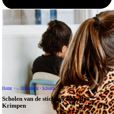
Home
›
...
Organisatie
›
Scholen
Scholen van de stichting Capelle -
Krimpen