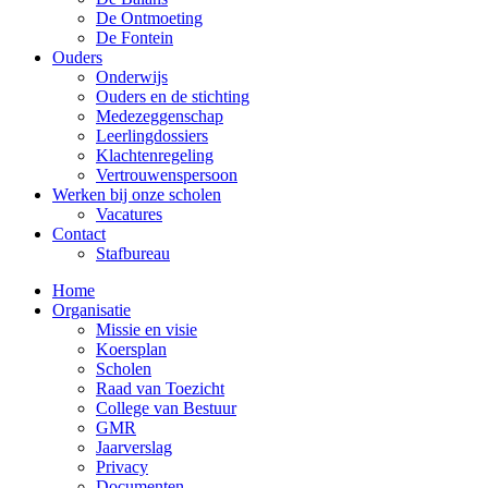
De Ontmoeting
De Fontein
Ouders
Onderwijs
Ouders en de stichting
Medezeggenschap
Leerlingdossiers
Klachtenregeling
Vertrouwenspersoon
Werken bij onze scholen
Vacatures
Contact
Stafbureau
Home
Organisatie
Missie en visie
Koersplan
Scholen
Raad van Toezicht
College van Bestuur
GMR
Jaarverslag
Privacy
Documenten