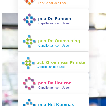
Dorus Rijkersrede 1-3
2901 CL Capelle aan den IJssel
010-4504295
pcb De Fontein
Jan de Geusrede 39
2901 CN Capelle aan den IJssel
010-4582740
pcb De Ontmoeting
Fascinatio Boulevard 470
2909 VA Capelle aan den IJssel
010-4470870
pcb De Groen van Prinsterer
Ericaplein 11
2906 CG Capelle aan den IJssel
010-4507207
pcb De Horizon
Roerdomplaan 88
2903 TJ Capelle aan den IJssel
010-4505563
pcb Het Kompas