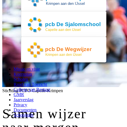
Patrijzenstraat 53
2922 GN Krimpen aan den IJssel
0180-599870
pcb De Sjalomschool
Hermitage 46-48
2907NB Capelle aan den IJssel
010-4581250
pcb De Wegwijzer
Hyacint 1A
2925 EN Krimpen aan den IJssel
0180-580144
Missie en visie
Koersplan
Scholen
Raad van Toezicht
College van Bestuur
Stichting PCPO Capelle-Krimpen
GMR
Jaarverslag
Privacy
Samen wijzer
Documenten
Schoolgids