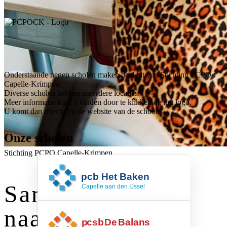
Onderstaande negen scholen maken deel uit van Stichting PCPO
Capelle-Krimpen.
Diverse scholen hebben meerdere locaties.
Meer informatie kunt u vinden door te klikken op het logo.
U komt dan terecht op de website van de school.
Onze scholen
Stichting PCPO Capelle-Krimpen
pcb Het Baken
Marie Danneels erf 18
Samen wijzer
2907 BD Capelle aan den IJssel
010-4503015
naar morgen
pcsb De Balans