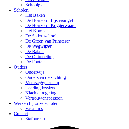
Schoolgids
Scholen
Het Baken
De Horizon - Lijstersingel
De Horizon - Koggerwaard
Het Kompas
De Sjalomschool
De Groen van Prinsterer
De Wegwijzer
De Balans
De Ontmoeting
De Fontein
Ouders
Onderwijs
Ouders en de stichting
Medezeggenschap
Leerlingdossiers
Klachtenregeling
Vertrouwenspersoon
Werken bij onze scholen
Vacatures
Contact
Stafbureau