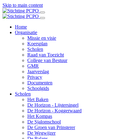
Skip to main content
Home
Organisatie
Missie en visie
Koersplan
Scholen
Raad van Toezicht
College van Bestuur
GMR
Jaarverslag
Privacy
Documenten
Schoolgids
Scholen
Het Baken
De Horizon - Lijstersingel
De Horizon - Koggerwaard
Het Kompas
De Sjalomschool
De Groen van Prinsterer
De Wegwijzer
De Balans