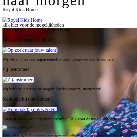
naar morgen
Royal Kids Home
klik hier voor de mogelijkheden
Wij werken samen met Royal Kids Home.
Op zoek naar jouw talent!
Wij willen onze leerlingen namelijk méér meegeven dan alleen leren.
Zij-instromers
Wij hebben interessante mogelijkheden voor zij-instromers!
Kom ook bij ons werken!
Interesse in een baan bij onze stichting? Klik voor de mogelijkheden!
Binnen Stichting PCPO Capelle-Krimpen geven we kwalitatief goed primair onderwijs. Vanuit Gods liefde