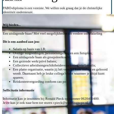
PABO-diploma is een vereiste. We willen ook graag dat je de christelijke
identiteit ondersteunt.
Wij bieden...
Een uitdagende baan! Met veel mogelijkheden tot verdere ontwikkeling
Dit is ons aanbod aan jou:
Salaris op basis van LB;
Overige vergoedingen, pensioenregeling en een fietsplan;
Een uitdagende baan als groepsleerkracht;
Een gezonde werk/privé balans;
Collectieve arbeidsongeschiktheidsverzekering via Loyalis;
Een platte organisatie, waarin jij hét verschil kunt maken en gehoord
wordt. Daarnaast heb je leuke collega’s hebt waarmee je altijd kunt
sparren;
Reiskostenvergoeding conform cao po.
Sollicitatie informatie
Informatie kan je inwinnen bij Ronald Pieck op nummer 0620409400.
Je cv kan je ook naar hem toe sturen r.pieck@stichtingpcpo.nl.