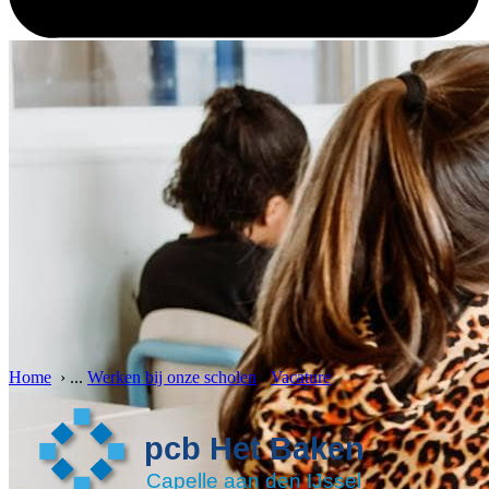
Home
›
...
Werken bij onze scholen
›
Vacature