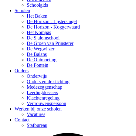
Schoolgids
Scholen
Het Baken
De Horizon - Lijstersingel
De Horizon - Koggerwaard
Het Kompas
De Sjalomschool
De Groen van Prinsterer
De Wegwijzer
De Balans
De Ontmoeting
De Fontein
Ouders
Onderwijs
Ouders en de stichting
Medezeggenschap
Leerlingdossiers
Klachtenregeling
Vertrouwenspersoon
Werken bij onze scholen
Vacatures
Contact
Stafbureau