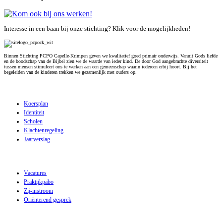
Interesse in een baan bij onze stichting? Klik voor de mogelijkheden!
Binnen Stichting PCPO Capelle-Krimpen geven we kwalitatief goed primair onderwijs. Vanuit Gods liefde
en de boodschap van de Bijbel zien we de waarde van ieder kind. De door God aangebrachte diversiteit
tussen mensen stimuleert ons te werken aan een gemeenschap waarin iedereen erbij hoort. Bij het
begeleiden van de kinderen trekken we gezamenlijk met ouders op.
Over stichting PCPO
Koersplan
Identiteit
Scholen
Klachtenregeling
Jaarverslag
Werken bij stichting PCPO
Vacatures
Praktijkpabo
Zij-instroom
Oriënterend gesprek
Contact