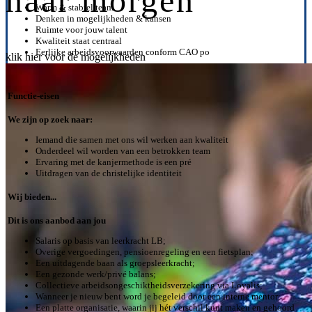
naar morgen
Warm & stabiel team
Denken in mogelijkheden & kansen
Ruimte voor jouw talent
Kwaliteit staat centraal
Eerlijke arbeidsvoorwaarden conform CAO po
klik hier voor de mogelijkheden
Functie-eisen
We zijn op zoek naar:
Iemand die samen met ons wil werken aan kwaliteit
Onderdeel wil worden van een betrokken team
Ervaring met de kanjermethode is een pré
Uitdragen van de christelijke identiteit
Wij bieden...
Dit is ons aanbod aan jou
Salaris op basis van leerkracht LB;
Overige vergoedingen, pensioenregeling en een fietsplan;
Een uitdagende baan als groepsleerkracht;
Een gezonde werk/privé balans;
Collectieve arbeidsongeschiktheidsverzekering via Loyalis;
Wanneer je nieuw bent word je begeleid door een interne mentor;
Een platte organisatie, waarin jij hét verschil kunt maken en gehoord