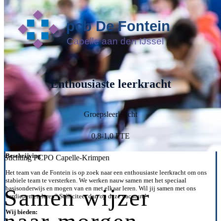
Enthousiaste leerkracht
Groepsleerkracht
0,8-1,0 FTE
Beschrijving
Stichting PCPO Capelle-Krimpen
Het team van de Fontein is op zoek naar een enthousiaste leerkracht om ons
stabiele team te versterken. We werken nauw samen met het speciaal
Samen wijzer
basisonderwijs en mogen van en met elkaar leren. Wil jij samen met ons
verdiepen en leren? Solliciteer dan op deze vacature!
Wij bieden: