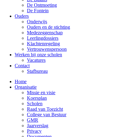
De Ontmoeting
De Fontein
Ouders
Onderwijs
Ouders en de stichting
Medezeggenschap
Leerlingdossiers
Klachtenregeling
Vertrouwenspersoon
Werken bij onze scholen
Vacatures
Contact
Stafbureau
Home
Organisatie
Missie en visie
Koersplan
Scholen
Raad van Toezicht
College van Bestuur
GMR
Jaarverslag
Privacy
Documenten