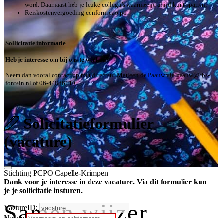
word. Daarnaast heb je leuke collega’s waarmee je altijd kunt sparren;
Reiskostenvergoeding conform cao po.
Sollicitatie informatie
Heb je interesse om bij ons te werken?
Neem dan vooral contact op met directeur Marleen de Paauw via paauw@cbs-
fontein.nl of 06-44886110
Solicitatieformulier
(vacature)
Stichting PCPO Capelle-Krimpen
Dank voor je interesse in deze vacature. Via dit formulier kun
je je sollicitatie insturen.
Samen wijzer
VactureID:
Naam: